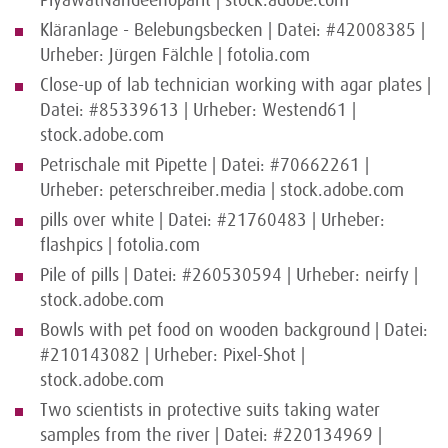
PiyawatNandeenoparit | stock.adobe.com
Kläranlage - Belebungsbecken | Datei: #42008385 |
Urheber: Jürgen Fälchle | fotolia.com
Close-up of lab technician working with agar plates |
Datei: #85339613 | Urheber: Westend61 |
stock.adobe.com
Petrischale mit Pipette | Datei: #70662261 |
Urheber: peterschreiber.media | stock.adobe.com
pills over white | Datei: #21760483 | Urheber:
flashpics | fotolia.com
Pile of pills | Datei: #260530594 | Urheber: neirfy |
stock.adobe.com
Bowls with pet food on wooden background | Datei:
#210143082 | Urheber: Pixel-Shot |
stock.adobe.com
Two scientists in protective suits taking water
samples from the river | Datei: #220134969 |