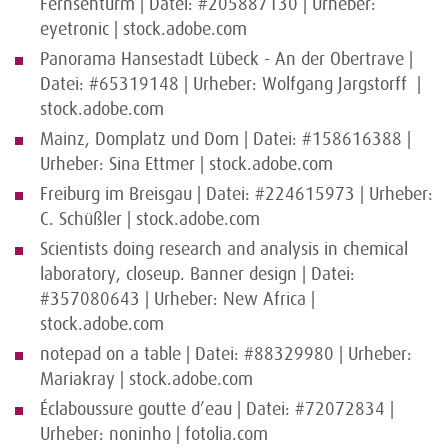
Fernsehturm | Datei: #205887130 | Urheber:
eyetronic | stock.adobe.com
Panorama Hansestadt Lübeck - An der Obertrave |
Datei: #65319148 | Urheber: Wolfgang Jargstorff |
stock.adobe.com
Mainz, Domplatz und Dom | Datei: #158616388 |
Urheber: Sina Ettmer | stock.adobe.com
Freiburg im Breisgau | Datei: #224615973 | Urheber:
C. Schüßler | stock.adobe.com
Scientists doing research and analysis in chemical
laboratory, closeup. Banner design | Datei:
#357080643 | Urheber: New Africa |
stock.adobe.com
notepad on a table | Datei: #88329980 | Urheber:
Mariakray | stock.adobe.com
Éclaboussure goutte d’eau | Datei: #72072834 |
Urheber: noninho | fotolia.com