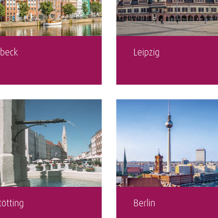
beck
Leipzig
tötting
Berlin