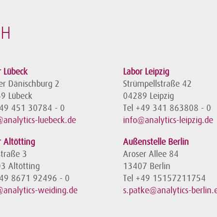
bH
r Lübeck
Labor Leipzig
er Dänischburg 2
Strümpellstraße 42
9 Lübeck
04289 Leipzig
+49 451 30784 - 0
Tel +49 341 863808 - 0
@analytics-luebeck.de
info@analytics-leipzig.de
 Altötting
Außenstelle Berlin
straße 3
Aroser Allee 84
3 Altötting
13407 Berlin
+49 8671 92496 - 0
Tel +49 15157211754
@analytics-weiding.de
s.patke@analytics-berlin.